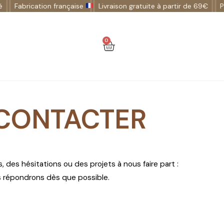
brication française
Livraison gratuite à partir de 69€
Paiemen
0
CONTACTER
 des hésitations ou des projets à nous faire part :
s répondrons dès que possible.