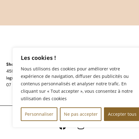
Les cookies !
Showroom ouvert : du Lundi au Vendredi de 9h à 17h
Nous utilisons des cookies pour améliorer votre
4581 Côte de Mirabel – 82130 L’Honor-de-Cos
expérience de navigation, diffuser des publicités ou
legnovini@gmail.com
contenus personnalisés et analyser notre trafic. En
07 66 55 67 72
cliquant sur « Tout accepter », vous consentez à notre
utilisation des cookies
Personnaliser
Ne pas accepter
Accepter tous