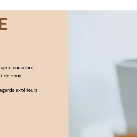
E
rojets suscitent
nt de nous.
regards extérieurs