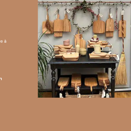
e à
n