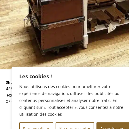
Les cookies !
Showroom ouvert : du Lundi au Vendredi de 9h à 17h
Nous utilisons des cookies pour améliorer votre
4581 Côte de Mirabel – 82130 L’Honor-de-Cos
expérience de navigation, diffuser des publicités ou
legnovini@gmail.com
contenus personnalisés et analyser notre trafic. En
07 66 55 67 72
cliquant sur « Tout accepter », vous consentez à notre
utilisation des cookies
Personnaliser
Ne pas accepter
Accepter tous